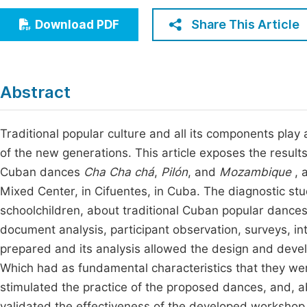
Economics & Management
Fi
Share This Article
Download PDF
Humanities & Social Sciences
Join
Multidisciplinary
Jo
Abstract
Jo
Jo
Traditional popular culture and all its components play
of the new generations. This article exposes the result
Be
Cuban dances
Cha Cha chá
,
Pilón
, and
Mozambique
, 
Mixed Center, in Cifuentes, in Cuba. The diagnostic stu
schoolchildren, about traditional Cuban popular dance
document analysis, participant observation, surveys, i
prepared and its analysis allowed the design and deve
Which had as fundamental characteristics that they wer
stimulated the practice of the proposed dances, and, ab
validated the effectiveness of the developed workshop 