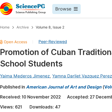
Browse
Journals By Subject
Book
Home
Archive
Volume 8, Issue 2
Life Sciences, Agriculture & Food
Pu
Peer-Reviewed
|
Chemistry
Up
Promotion of Cuban Tradition
Medicine & Health
Pu
School Students
Materials Science
Pu
Mathematics & Physics
Up
Yaima Mederos Jimenez
,
Yamna Darliet Vazquez Perez
Electrical & Computer Science
Pu
Published in
American Journal of Art and Design
(
Vol
Earth, Energy & Environment
Proc
Received:
10 November 2022
Accepted:
27 Decemb
Architecture & Civil Engineering
Even
Views:
621
Downloads:
47
Education
Ev