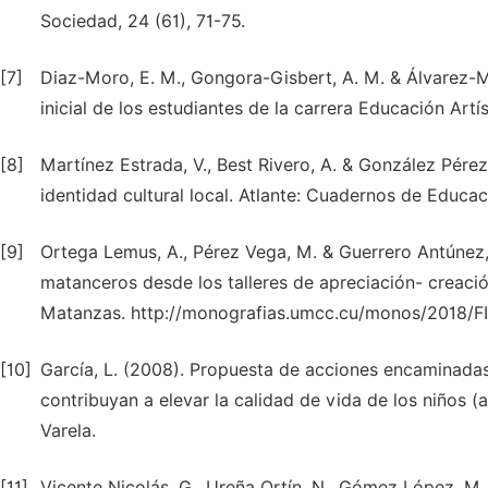
Sociedad, 24 (61), 71-75.
[7]
Diaz-Moro, E. M., Gongora-Gisbert, A. M. & Álvarez-Me
inicial de los estudiantes de la carrera Educación Art
[8]
Martínez Estrada, V., Best Rivero, A. & González Pérez
identidad cultural local. Atlante: Cuadernos de Educac
[9]
Ortega Lemus, A., Pérez Vega, M. & Guerrero Antúnez, 
matanceros desde los talleres de apreciación- creaci
Matanzas. http://monografias.umcc.cu/monos/2018/F
[10]
García, L. (2008). Propuesta de acciones encaminadas
contribuyan a elevar la calidad de vida de los niños (
Varela.
[11]
Vicente Nicolás, G., Ureña Ortín, N., Gómez López, M. 